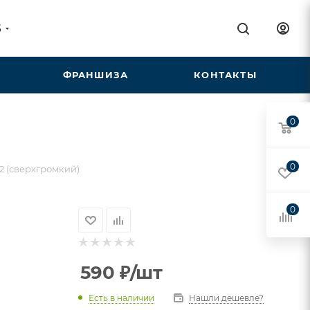
5
ФРАНШИЗА
КОНТАКТЫ
0
0
2 (сверхгромкий)
0
590
₽
/шт
Есть в наличии
Нашли дешевле?