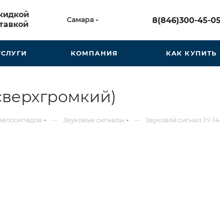
скидкой
Самара
8(846)300-45-0
тавкой
УСЛУГИ
КОМПАНИЯ
КАК КУПИТЬ
(сверхгромкий)
—
—
 велосипедов
Звуковые сигналы
Звуковой сигнал JY-14