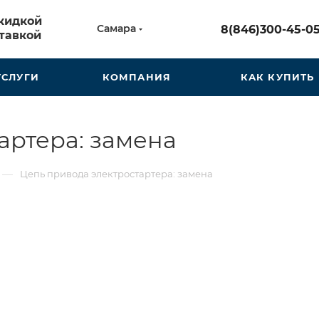
скидкой
Самара
8(846)300-45-0
тавкой
УСЛУГИ
КОМПАНИЯ
КАК КУПИТЬ
артера: замена
—
Цепь привода электростартера: замена