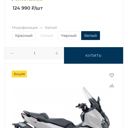
124 990
₽
/шт
Модификация
—
Белый
Красный
Синий
Черный
Белый
КУПИТЬ
Акция