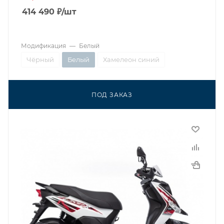
414 490
₽
/шт
Модификация
—
Белый
Чёрный
Белый
Хамелеон синий
ПОД ЗАКАЗ