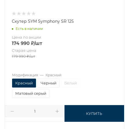
Скутер SYM Symphony SR 125
Есть в наличии
Цена по акции
174 990
₽
/шт
Старая цена
179 990
₽
/шт
Модификация
—
Красный
Красный
Черный
Белый
Матовый серый
КУПИТЬ