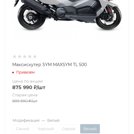
Максискутер SYM MAXSYM TL 500
Привезём
Цена по акции
875 990
₽
/шт
Старая цена
899 990
₽
/шт
Модификация
—
Белый
Синий
Черный
Серый
Белый