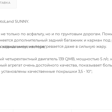
ТАВКА
toLand SUNNY.
не только по асфальту, но и по грунтовым дорогам. По
имеется дополнительный задний багажник и карман под
охлаждением, не перегревается даже в сильную жару.
а задних амортизатора;
 четырехтактный двигатель 139 QMB, мощностью 5 л/с. 
ный агрегат очень достойного качества, показывает бо
установлены качественные покрышки 3,5 - 10";
ких-либо манипуляциях с переключением скоростей. Эт
просто сел, повернул ручку газа и поехал.