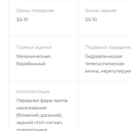
Шины передние
Шины задние
3,5-10
3,5-10
Тормоз задний
Подвеска передняя
Механический,
Гидравлическая
барабанный
телескопическая
вилка, нерегулируе
Комплектация
Передняя фара лампа
накаливания
(ближний, дальний),
задний стоп-сигнал,
поворотники,