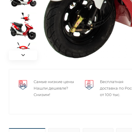
Самые низкие цены
Бесплатная
Нашли дешевле?
доставка по Ро
Снизим!
от 100 тыс.