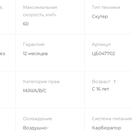
я,
Максимальная
Тип техники
скорость, км/ч.
Скутер
60
Гарантия
Артикул
ез
12 месяцев
ЦБ047702
Категория прав
Возраст
?
С 16 лет
М/А1/А/В/С
Охлаждение
Система питания
Воздушно-
Карбюратор