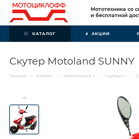
Мототехника со 
и бесплатной дос
КАТАЛОГ
АКЦИИ
Скутер Motoland SUNNY
—
—
—
—
Главная
Каталог
Мототехника
Скутеры
С