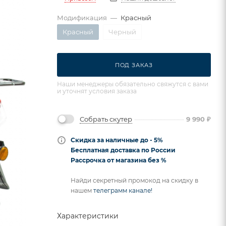
Модификация
—
Красный
Красный
Черный
ПОД ЗАКАЗ
Наши менеджеры обязательно свяжутся с вами
и уточнят условия заказа
Собрать скутер
9 990
₽
Скидка за наличные до - 5%
Бесплатная доставка по России
Рассрочка от магазина без %
Найди секретный промокод на скидку в
нашем
телеграмм канале!
Характеристики