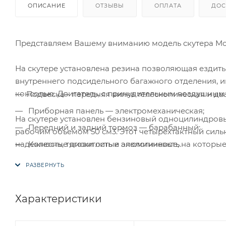
ОПИСАНИЕ
ОТЗЫВЫ
ОПЛАТА
ДОС
Представляем Вашему вниманию модель скутера Mo
На скутере установлена резина позволяющая ездить 
внутреннего подсидельного багажного отделения, 
консолью. Двигатель, с принудительным воздушным 
Подвеска - передняя вилка телескопическая и дв
Приборная панель — электромеханическая;
На скутере установлен бензиновый одноцилиндровый
Передний и задний тормоз — барабанный;
рабочим объемом 50 см3. Этот четырехтактный силь
надежность, тяговитость и экологичность.
Колесные диски литые алюминиевые, на которые 
Зеркала заднего вида;
Скутер оборудован вариатором и не нуждаются в ка
Боковая и широкая центральная подножка;
удобно при эксплуатации и не вызывает сложностей: 
Система запуска кикстартер + электростартер;
Характеристики
Особенности:
Система подачи топлива карбюратор.