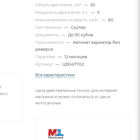
Объём двигателя, см³
—
50
Мощность двигателя, л.с.
—
5
Максимальная скорость, км/ч.
—
60
Тип техники
—
Скутер
Документы
—
До 50 кубов
Трансмиссия
—
Автомат вариатор без
реверса
Гарантия
—
12 месяцев
Артикул
—
ЦБ047702
Все характеристики
е
Цена действительна только для интернет
ем с
магазина и может отличаться от цен в
мотосалонах