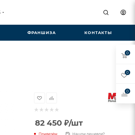
5
ФРАНШИЗА
КОНТАКТЫ
0
0
0
82 450
₽
/шт
Привезём
Нашли дешевле?