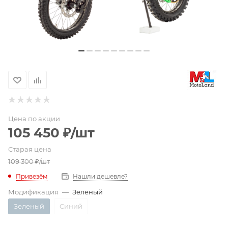
Цена по акции
105 450
₽
/шт
Старая цена
109 300
₽
/шт
Привезём
Нашли дешевле?
Модификация
—
Зеленый
Зеленый
Синий