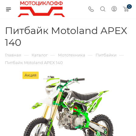
0
Питбайк Motoland APEX
140
—
—
—
—
Главная
Каталог
Мототехника
Питбайки
Питбайк Motoland APEX 140
Акция