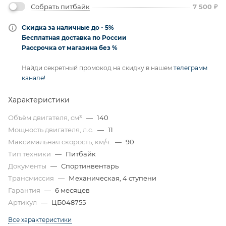
Собрать питбайк
7 500
₽
Скидка за наличные до - 5%
Бесплатная доставка по России
Рассрочка от магазина без %
Найди секретный промокод на скидку в нашем
телеграмм
канале!
Характеристики
Объём двигателя, см³
—
140
Мощность двигателя, л.с.
—
11
Максимальная скорость, км/ч.
—
90
Тип техники
—
Питбайк
Документы
—
Спортинвентарь
Трансмиссия
—
Механическая, 4 ступени
Гарантия
—
6 месяцев
Артикул
—
ЦБ048755
Все характеристики