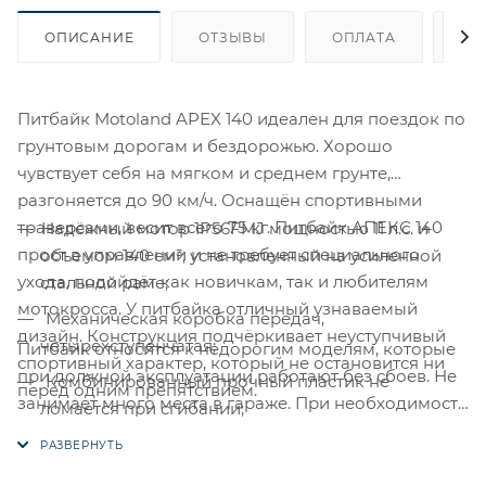
ОПИСАНИЕ
ОТЗЫВЫ
ОПЛАТА
ДО
Питбайк Motoland APEX 140 идеален для поездок по
грунтовым дорогам и бездорожью. Хорошо
чувствует себя на мягком и среднем грунте,
разгоняется до 90 км/ч. Оснащён спортивными
траверсами, весит всего 75 кг. Питбайк АПЕКС 140
Надёжный мотор 1P56FMJ мощностью 11 л.с. и
прост в управлении и не требует специального
объемом 140 см³, установленный на усиленной
ухода, подойдёт как новичкам, так и любителям
стальной раме;
мотокросса. У питбайка отличный узнаваемый
Механическая коробка передач,
дизайн. Конструкция подчёркивает неуступчивый
четырёхступенчатая;
Питбайк относится к недорогим моделям, которые
спортивный характер, который не остановится ни
при должной эксплуатации работают без сбоев. Не
Комбинированный прочный пластик не
перед одним препятствием.
занимает много места в гараже. При необходимости
ломается при сгибании;
в нём легко сменить любую повреждённую деталь.
Особенности:
Передняя подвеска — телескопическая вилка
перевёрнутого типа (с подкачкой воздуха),