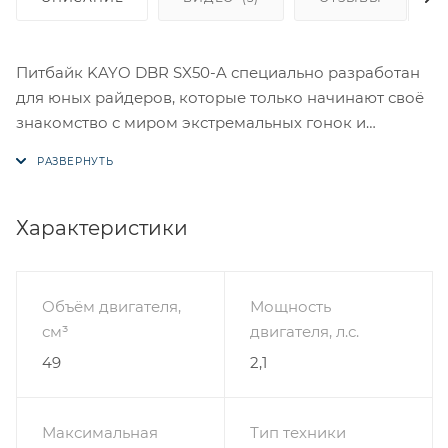
Питбайк KAYO DBR SX50-A специально разработан
для юных райдеров, которые только начинают своё
знакомство с миром экстремальных гонок и
мотокросса. Этот надёжный мини-мотоцикл
предлагает высокую производительность и
отличную маневрённость на различных типах
местности за счёт своего простого управления.
Характеристики
Питбайк оснащён двухтактным двигателем
объёмом 50 куб.см. и способен демонстрировать
максимальную мощность чуть более двух
Объём двигателя,
Мощность
лошадиных сил.
см³
двигателя, л.с.
49
2,1
Запуск двигателя производится вручную, а наличие
автоматической трансмиссии позволит юному
райдеру не задумываться о переключении передач.
Максимальная
Тип техники
Мотоцикл имеет прочные амортизаторы, которые