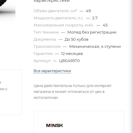
Характеристики
Объём двигателя, см³
—
49
Мощность двигателя, л.с.
—
2.7
Максимальная скорость, км/ч.
—
45
Тип техники
—
Мопед без регистрации
Документы
—
До 50 кубов
Трансмиссия
—
Механическая, 4 ступени
Гарантия
—
12 месяцев
Артикул
—
ЦБ049570
Все характеристики
е
Цена действительна только для интернет
ем с
магазина и может отличаться от цен в
мотосалонах