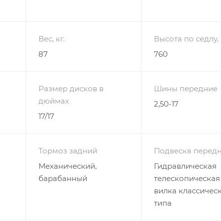
Вес, кг.
Высота по седлу,
87
760
Размер дисков в
Шины передние
дюймах
2,50-17
17/17
Тормоз задний
Подвеска перед
Механический,
Гидравлическая
барабанный
телескопическая
вилка классичес
типа