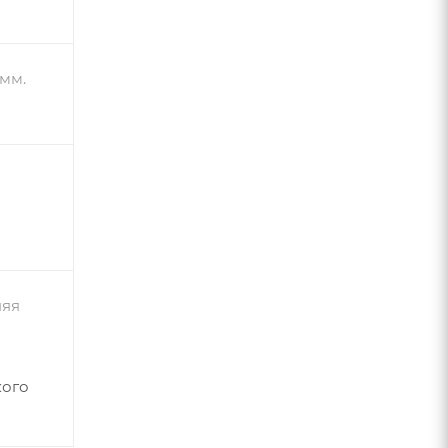
 мм.
няя
кого