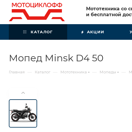
Мототехника со 
и бесплатной дос
КАТАЛОГ
АКЦИИ
Мопед Minsk D4 50
—
—
—
—
Главная
Каталог
Мототехника
Мопеды
М