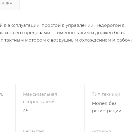
ТАВКА
 в эксплуатации, простой в управлении, недорогой в
ак и за его пределами — именно таким и должен быть
-х тактным мотором с воздушным охлаждением и рабоч
на 2,7 л.с., а реальный расход топлива при этом — мене
П, передними дисковым тормозом и задним барабанным,
ной с высоким протектором, тахометром и другими
ащитный зеленый (милитари / хаки).
я,
Максимальная
Тип техники
очно иметь открытую категорию «М» или «В» в правах.
скорость, км/ч.
Мопед без
45
регистрации
б см).
Гарантия
Артикул