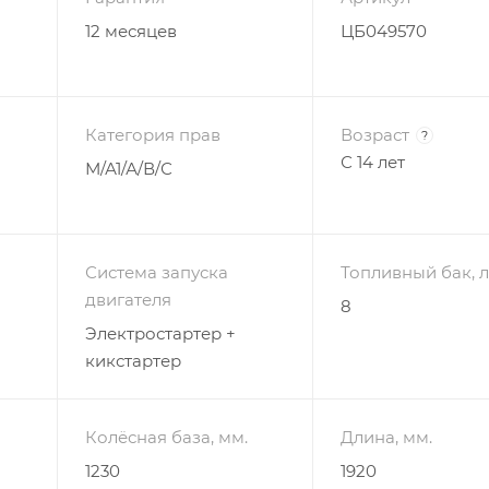
12 месяцев
ЦБ049570
Категория прав
Возраст
?
С 14 лет
М/А1/А/В/С
Система запуска
Топливный бак, л
двигателя
8
Электростартер +
кикстартер
Колёсная база, мм.
Длина, мм.
1230
1920