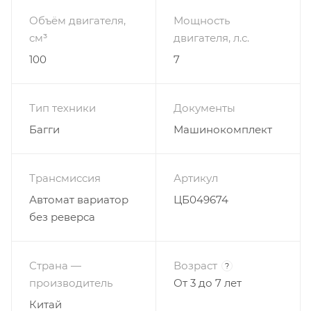
колеса перед/зад 13X5;
Объём двигателя,
Мощность
рама сварного трубчатого типа;
см³
двигателя, л.с.
усиленный каркас безопасности;
100
7
кнопка быстрого отключения двигателя;
крепкая алюминиевая защита дна;
Тип техники
Документы
крепкий гнущиеся пластик( в интересном
Багги
Машинокомплект
камуфляжном дизайне);
Охлаждение воздушное;
Трансмиссия
Артикул
Д/Ш/В 1480x900x1100;
Автомат вариатор
ЦБ049674
клиренс 220
без реверса
Вы можете купить багги Motoland в мотосалоне
Страна —
Возраст
?
Мотоцилофф и на сайте нашего интернет -
производитель
От 3 до 7 лет
магазина с бесплатной доставкой по России
Китай