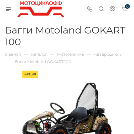
0
Багги Motoland GOKART
100
—
—
—
Главная
Каталог
Мототехника
Квадроциклы
—
Багги Motoland GOKART 100
Акция