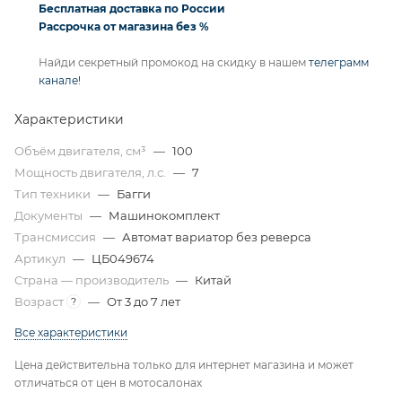
Бесплатная доставка по России
Рассрочка от магазина без %
Найди секретный промокод на скидку в нашем
телеграмм
канале!
Характеристики
Объём двигателя, см³
—
100
Мощность двигателя, л.с.
—
7
Тип техники
—
Багги
Документы
—
Машинокомплект
Трансмиссия
—
Автомат вариатор без реверса
Артикул
—
ЦБ049674
Страна — производитель
—
Китай
Возраст
—
От 3 до 7 лет
?
Все характеристики
Цена действительна только для интернет магазина и может
отличаться от цен в мотосалонах