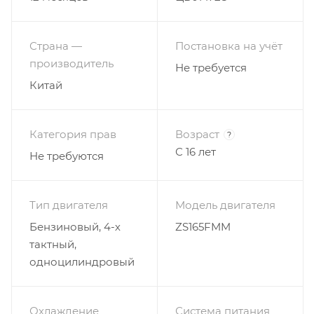
фарой головного света;
Щиток для номера, который ставится вместо
Страна —
Постановка на учёт
фары при необходимости;
производитель
Не требуется
Система зажигания электронная (CDI);
Китай
Запуск двигателя комбинированный ножным
кикстартером и электростартером.
Категория прав
Возраст
?
С 16 лет
Не требуются
Тип двигателя
Модель двигателя
Бензиновый, 4-х
ZS165FMM
тактный,
одноцилиндровый
Охлаждение
Система питания