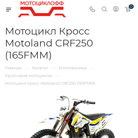
0
Мотоцикл Кросс
Motoland CRF250
(165FMM)
—
—
—
Главная
Каталог
Мототехника
—
Кроссовые мотоциклы
Мотоцикл Кросс Motoland CRF250 (165FMM)