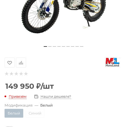
149 950
₽
/шт
Привезём
Нашли дешевле?
Модификация
—
Белый
Белый
Синий