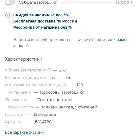
Собрать мотоцикл
15 000
₽
Скидка за наличные до - 5%
Бесплатная доставка по России
Рассрочка от магазина без %
Найди секретный промокод на скидку в нашем
телеграмм
канале!
Характеристики
Объём двигателя, см³
—
250
Мощность двигателя, л.с.
—
16
Максимальная скорость, км/ч.
—
120
Тип техники
—
Кроссовый мотоцикл
Документы
—
Спортинвентарь
Трансмиссия
—
Механическая, 5 ступеней
Гарантия
—
12 месяцев
Артикул
—
ЦБ014728
Все характеристики