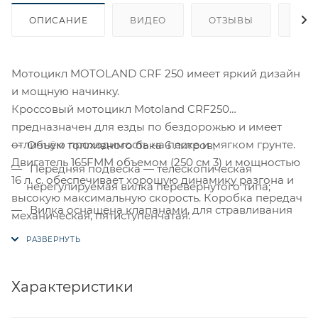
ОПИСАНИЕ
ВИДЕО
ОТЗЫВЫ
ОПЛ
Мотоцикл MOTOLAND CRF 250 имеет яркий дизайн
и мощную начинку.
Кроссовый мотоцикл Motoland CRF250
предназначен для езды по бездорожью и имеет
отличную проходимость на песке и мягком грунте.
Объём топливного бака 6 литров;
Двигатель 165FMM объемом (250 см 3) и мощностью
Передняя подвеска — телескопическая
16 л. с. обеспечивает хорошую динамику разгона и
нерегулируемая вилка перевёрнутого типа;
высокую максимальную скорость. Коробка передач
Вилка оснащена клапанами, для стравливания
механическая, пятиступенчатая.
избыточного давления, что позволяет
значительно повысить ресурс работы
Особенности:
уплотнителей;
Характеристики
Задняя подвеска с прогрессией, амортизатор
имеет регулировку отбоя и преднатяг пружины;