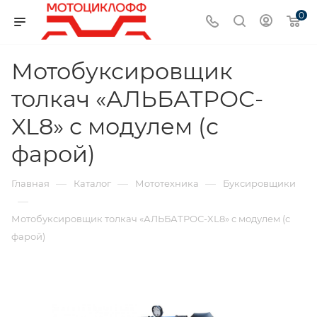
0
Мотобуксировщик
толкач «АЛЬБАТРОС-
XL8» с модулем (с
фарой)
—
—
—
Главная
Каталог
Мототехника
Буксировщики
—
Мотобуксировщик толкач «АЛЬБАТРОС-XL8» с модулем (с
фарой)