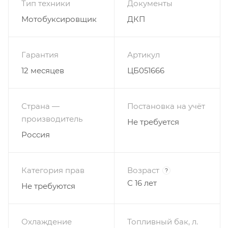
Тип техники
Документы
Мотобуксировщик
ДКП
- Габариты (мм): 1250 х 570 х 650
- Масса (кг): 105 — в сборе; 55 — платформа без
Гарантия
Артикул
двигателя
12 месяцев
ЦБ051666
- Тип гусеницы: Композитная. Ширина 500 мм.
Длина 2424 мм.
Страна —
Постановка на учёт
производитель
Не требуется
Привод:
Россия
- Двигатель + Редуктор-автомат + Цепная передача
Категория прав
Возраст
?
- Скорость макс. (км/ч): 18
С 16 лет
Не требуются
Двигатель:
Охлаждение
Топливный бак, л.
- Тип: бензиновый 4-тактный (бензин АИ-92)