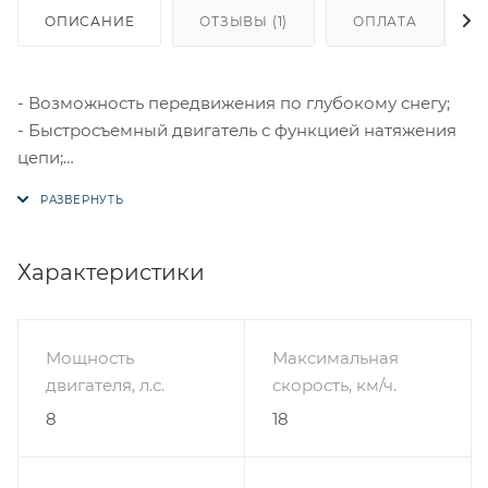
ОПИСАНИЕ
ОТЗЫВЫ (1)
ОПЛАТА
- Возможность передвижения по глубокому снегу;
- Быстросъемный двигатель с функцией натяжения
цепи;
- В комплекте передний модуль-толкач с санями
1200х700.
- Сани с накладками и коньками;
- В комплекте — чехол на двигатель;
Характеристики
- Легкий и проходимый.
Описание товара:
Мощность
Максимальная
двигателя, л.с.
скорость, км/ч.
- Тип устройства: Мотобуксировщик толкач с
8
18
передним модулем
Ходовая часть: