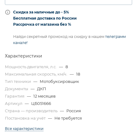
Скидка за наличные до - 5%
Бесплатная доставка по России
Рассрочка от магазина без %
Найди секретный промокод на скидку в нашем
телеграмм
канале!
Характеристики
Мощность двигателя, л.с.
—
8
Максимальная скорость, км/ч.
—
18
Тип техники
—
Мотобуксировщик
Документы
—
ДКП
Гарантия
—
12 месяцев
Артикул
—
ЦБ051666
Страна — производитель
—
Россия
Постановка на учёт
—
Не требуется
Все характеристики