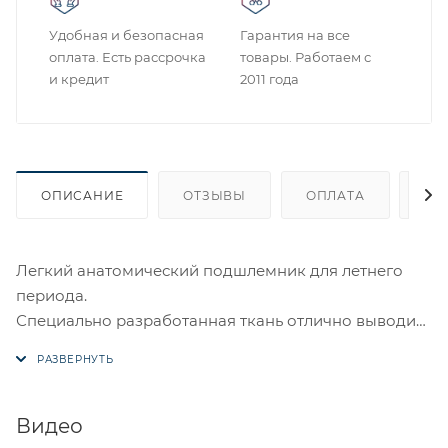
Удобная и безопасная
Гарантия на все
оплата. Есть рассрочка
товары. Работаем с
и кредит
2011 года
ОПИСАНИЕ
ОТЗЫВЫ
ОПЛАТА
ДО
Легкий анатомический подшлемник для летнего
периода.
Специально разработанная ткань отлично выводит
влагу, терморегулирует.
Яркий, красочный дизайн выделит из толпы и не
оставит равнодушным.
Состав- 100% PES
Видео