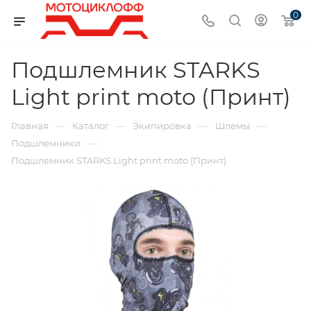
0
Подшлемник STARKS
Light print moto (Принт)
—
—
—
—
Главная
Каталог
Экипировка
Шлемы
—
Подшлемники
Подшлемник STARKS Light print moto (Принт)