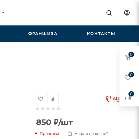
5
ФРАНШИЗА
КОНТАКТЫ
0
0
0
850
₽
/шт
Привезём
Нашли дешевле?