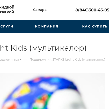
скидкой
Самара
8(846)300-45-0
тавкой
УСЛУГИ
КОМПАНИЯ
КАК КУПИТЬ
t Kids (мультикалор)
—
дшлемники
Подшлемник STARKS Light Kids (мультикалор)