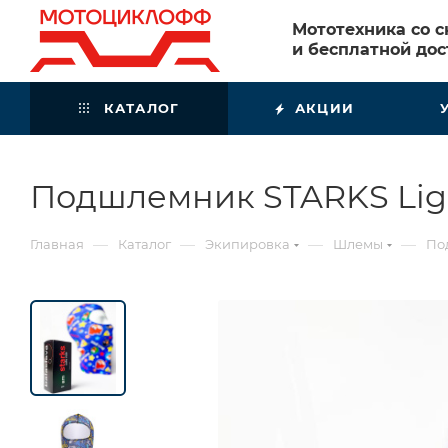
Мототехника со 
и бесплатной дос
КАТАЛОГ
АКЦИИ
Подшлемник STARKS Ligh
—
—
—
—
Главная
Каталог
Экипировка
Шлемы
По