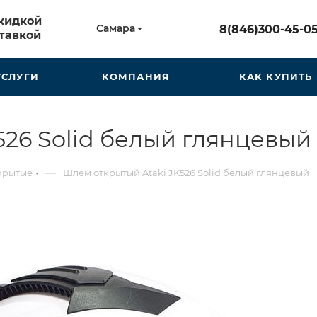
скидкой
Самара
8(846)300-45-0
тавкой
УСЛУГИ
КОМПАНИЯ
КАК КУПИТЬ
526 Solid белый глянцевый
—
крытые
Шлем открытый Ataki JK526 Solid белый глянцевый