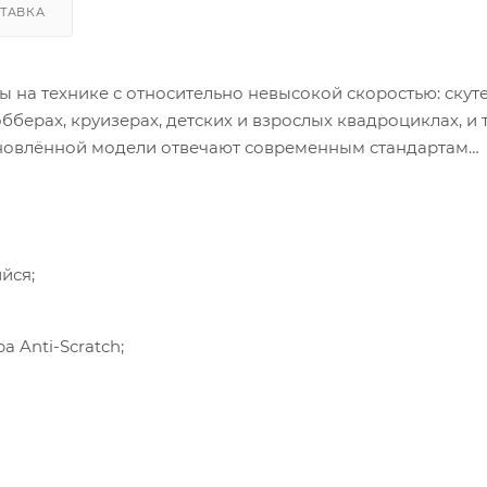
ТАВКА
ы на технике с относительно невысокой скоростью: скуте
берах, круизерах, детских и взрослых квадроциклах, и т.
бновлённой модели отвечают современным стандартам
йся;
 Anti-Scratch;
кается с кнопки;