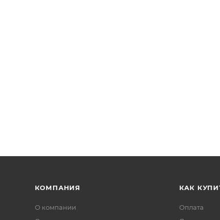
й угол обзора.
КОМПАНИЯ
КАК КУПИ
О компании
Оплата