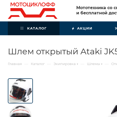
Мототехника со 
и бесплатной дос
КАТАЛОГ
АКЦИИ
Шлем открытый Ataki JK
—
—
—
—
Главная
Каталог
Экипировка
Шлемы
От