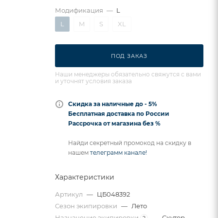
Модификация
—
L
L
M
S
XL
ПОД ЗАКАЗ
Наши менеджеры обязательно свяжутся с вами
и уточнят условия заказа
Скидка за наличные до - 5%
Бесплатная доставка по России
Рассрочка от магазина без %
Найди секретный промокод на скидку в
нашем
телеграмм канале!
Характеристики
Артикул
—
ЦБ048392
Сезон экипировки
—
Лето
Назначение экипировки
—
Скутер,
?