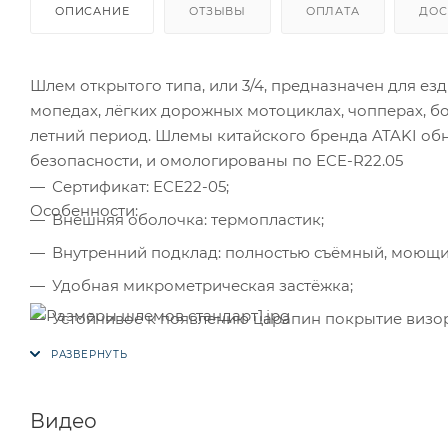
ОПИСАНИЕ
ОТЗЫВЫ
ОПЛАТА
ДОС
Шлем открытого типа, или 3/4, предназначен для езд
мопедах, лёгких дорожных мотоциклах, чопперах, боб
летний период. Шлемы китайского бренда ATAKI о
безопасности, и омологированы по ECE-R22.05
Сертификат: ECE22-05;
Особенности:
Внешняя оболочка: термопластик;
Внутренний подклад: полностью съёмный, моющи
Удобная микрометрическая застёжка;
Устойчивое к появлению царапин покрытие визора
Встроенный солнцезащитный визор, который опус
Продуманная система вентиляции;
Стойкий к воздействию ультрафиолета;
Видео