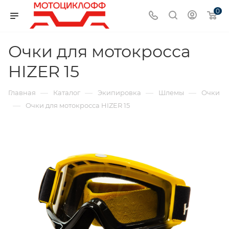
0
Очки для мотокросса
HIZER 15
—
—
—
—
Главная
Каталог
Экипировка
Шлемы
Очки
—
Очки для мотокросса HIZER 15