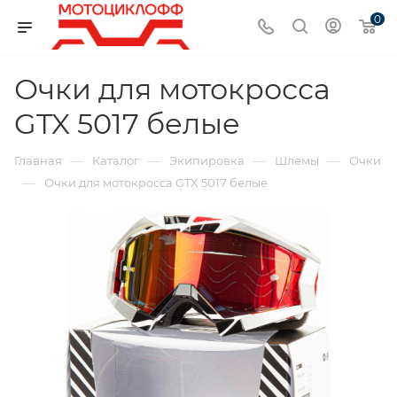
0
Очки для мотокросса
GTX 5017 белые
—
—
—
—
Главная
Каталог
Экипировка
Шлемы
Очки
—
Очки для мотокросса GTX 5017 белые