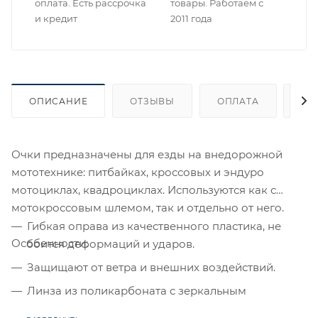
оплата. Есть рассрочка
товары. Работаем с
и кредит
2011 года
ОПИСАНИЕ
ОТЗЫВЫ
ОПЛАТА
ДО
Очки предназначены для езды на внедорожной
мототехнике: питбайках, кроссовых и эндуро
мотоциклах, квадроциклах. Используются как с
мотокроссовым шлемом, так и отдельно от него.
Гибкая оправа из качественного пластика, не
Особенности:
боится деформаций и ударов.
Защищают от ветра и внешних воздействий.
Линза из поликарбоната с зеркальным
напылением против солнечного света.