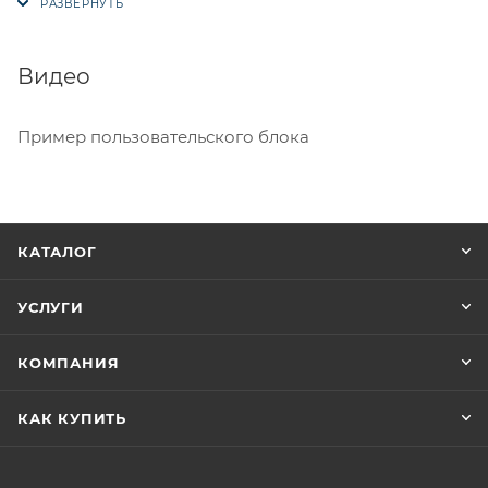
Защитное покрытие Anti - Fog против
запотевания.
Видео
Противоударная конструкция.
Одинарное стекло, так как очки предназначены
Пример пользовательского блока
для использования в летний период.
Ремешок с силиконовым напылением против
соскальзывания со шлема.
Регулировка ремешка на нужный размер.
КАТАЛОГ
Размер подростково - взрослый универсальный.
УСЛУГИ
Трёхслойный поролон с внутренней стороны для
комфортного прилегания в лицу.
КОМПАНИЯ
Сертификация CE.
100% защита от ультрафиолета.
КАК КУПИТЬ