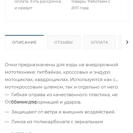
оплата. Есть рассрочка
товары. Работаем с
и кредит
2011 года
ОПИСАНИЕ
ОТЗЫВЫ
ОПЛАТА
ДО
Очки предназначены для езды на внедорожной
мототехнике: питбайках, кроссовых и эндуро
мотоциклах, квадроциклах. Используются как с
мотокроссовым шлемом, так и отдельно от него.
Гибкая оправа из качественного пластика, не
Особенности:
боится деформаций и ударов.
Защищают от ветра и внешних воздействий.
Линза из поликарбоната с зеркальным
напылением против солнечного света.