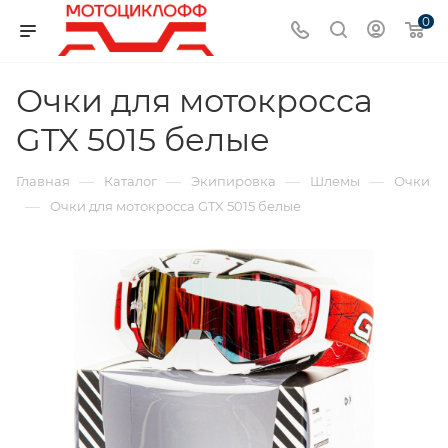
0
Очки для мотокросса
GTX 5015 белые
—
—
—
—
Главная
Каталог
Экипировка
Шлемы
Очки
—
Очки для мотокросса GTX 5015 белые