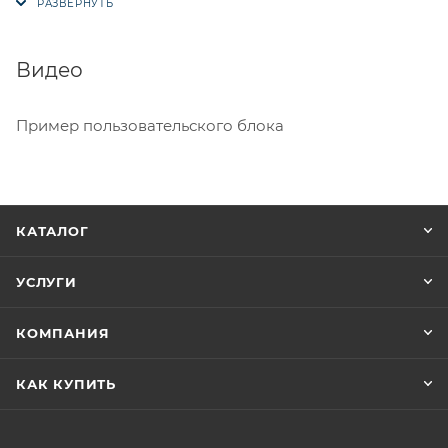
Защитное покрытие Anti - Fog против
запотевания.
Видео
Противоударная конструкция.
Одинарное стекло, так как очки предназначены
Пример пользовательского блока
для использования в летний период.
Ремешок с силиконовым напылением против
соскальзывания со шлема.
Регулировка ремешка на нужный размер.
КАТАЛОГ
Размер подростково - взрослый универсальный.
УСЛУГИ
Трёхслойный поролон с внутренней стороны для
комфортного прилегания в лицу.
КОМПАНИЯ
Сертификация CE.
100% защита от ультрафиолета.
КАК КУПИТЬ
Съёмная защита носа.