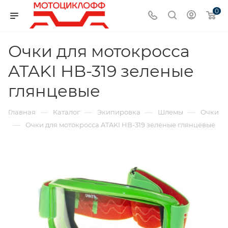
0
Очки для мотокросса
ATAKI HB-319 зеленые
глянцевые
—
—
—
—
Главная
Каталог
Экипировка
Шлемы
Очки
—
Очки для мотокросса ATAKI HB-319 зеленые глянцевые