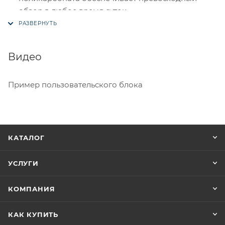
обзор в любое время суток.
Одинарное стекло, так как очки предназначены
для использования в летний период.
Видео
Ремешок с силиконовым напылением против
соскальзывания со шлема.
Пример пользовательского блока
Регулировка ремешка на нужный размер.
Размер подростково - взрослый, универсальный.
КАТАЛОГ
УСЛУГИ
КОМПАНИЯ
КАК КУПИТЬ