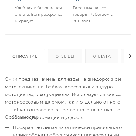
Удобная и безопасная
Гарантия на все
оплата. Есть рассрочка
товары. Работаем с
и кредит
2011 года
ОПИСАНИЕ
ОТЗЫВЫ
ОПЛАТА
ДО
Очки предназначены для езды на внедорожной
мототехнике: питбайках, кроссовых и эндуро
мотоциклах, квадроциклах. Используются как с
мотокроссовым шлемом, так и отдельно от него.
Гибкая оправа из качественного пластика, не
Особенности:
боится деформаций и ударов.
Прозрачная линза из оптически правильного
поликарбоната обеспечивает превосходный