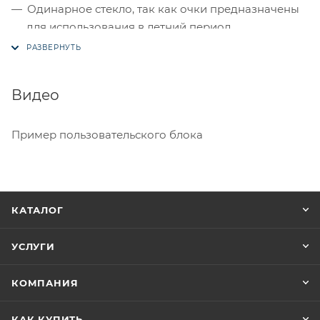
Одинарное стекло, так как очки предназначены
для использования в летний период.
Ремешок с силиконовым напылением против
соскальзывания со шлема.
Регулировка ремешка на нужный размер.
Видео
Размер подростково - взрослый, универсальный.
Пример пользовательского блока
КАТАЛОГ
УСЛУГИ
КОМПАНИЯ
КАК КУПИТЬ