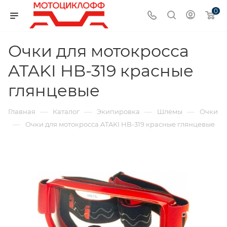
0
Очки для мотокросса
ATAKI HB-319 красные
глянцевые
—
—
—
—
Главная
Каталог
Экипировка
Шлемы
Очки
—
Очки для мотокросса ATAKI HB-319 красные глянцевые