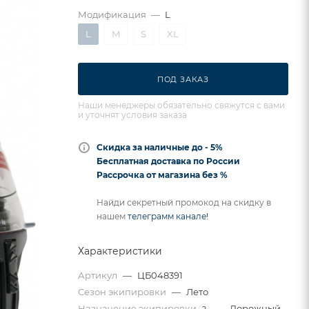
Модификация
—
L
L
M
S
XL
ПОД ЗАКАЗ
Наши менеджеры обязательно свяжутся с вами
и уточнят условия заказа
Скидка за наличные до - 5%
Бесплатная доставка по России
Рассрочка от магазина без %
Найди секретный промокод на скидку в
нашем
телеграмм канале!
Характеристики
Артикул
—
ЦБ048391
Сезон экипировки
—
Лето
Назначение экипировки
—
Дорожный
?