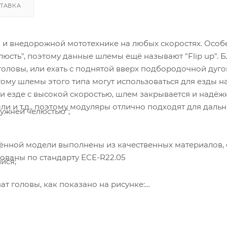
ТАВКА
 и внедорожной мототехнике на любых скоростях. Особ
юсть", поэтому данные шлемы ещё называют "Flip up". 
головы, или ехать с поднятой вверх подбородочной дуго
тому шлемы этого типа могут использоваться для езды н
и езде с высокой скоростью, шлем закрывается и надёж
ыли и т.д., поэтому модуляры отлично подходят для даль
ужней челюстью";
ённой модели выполнены из качественных материалов,
ованы по стандарту ECE-R22.05
йся;
ат головы, как показано на рисунке:
 Anti-Scratch;
аллельной полу на уровне 2–3 сантиметров выше брове
косов ленты: голову следует держать прямо, плоскость
лжна быть параллельна полу.