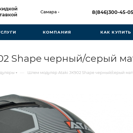
скидкой
Самара
8(846)300-45-0
тавкой
УСЛУГИ
КОМПАНИЯ
КАК КУПИТЬ
02 Shape черный/серый м
—
дуляры
Шлем модуляр Ataki JK902 Shape черный/серый ма