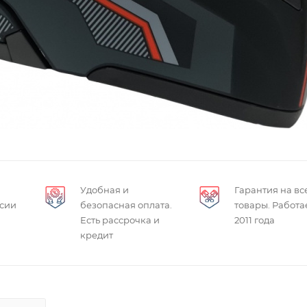
Удобная и
Гарантия на вс
ссии
безопасная оплата.
товары. Работа
Есть рассрочка и
2011 года
кредит