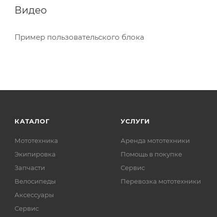
Продуманная система вентиляции;
Видео
Стойкий к воздействию ультрафиолета.
Пример пользовательского блока
КАТАЛОГ
УСЛУГИ
Мототехника
Аренда мототехники
Экипировка
Помощь в покупке
Запчасти
Сервис
Велосипеды
Перевозка мототехники
Аксессуары
Сервис