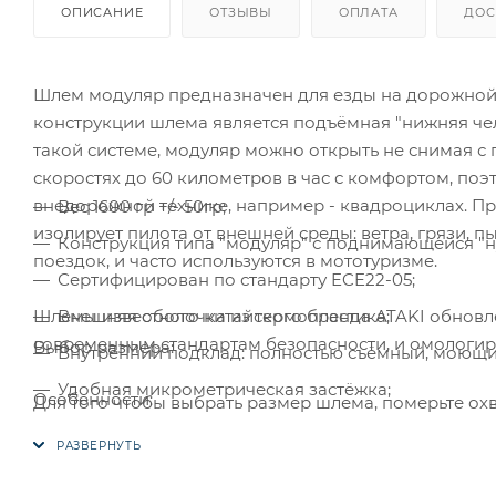
ОПИСАНИЕ
ОТЗЫВЫ
ОПЛАТА
ДОС
Шлем модуляр предназначен для езды на дорожной
конструкции шлема является подъёмная "нижняя чел
такой системе, модуляр можно открыть не снимая с 
скоростях до 60 километров в час с комфортом, поэ
внедорожной технике, например - квадроциклах. Пр
Вес 1600 гр +/- 50гр;
изолирует пилота от внешней среды: ветра, грязи, п
Конструкция типа "модуляр" с поднимающейся "н
поездок, и часто используются в мототуризме.
Сертифицирован по стандарту ECE22-05;
Шлемы известного китайского бренда ATAKI обновл
Внешняя оболочка из термопластика;
современным стандартам безопасности, и омологир
Выбор размера:
Внутренний подклад: полностью съёмный, моющи
Удобная микрометрическая застёжка;
Особенности:
Для того чтобы выбрать размер шлема, померьте охв
Устойчивое к появлению царапин покрытие визора
Охват головы измеряется лентой по окружности пар
(середина лба). При измерении важно избегать пере
Встроенный солнцезащитный визор;
окружности образованная измерительной лентой до