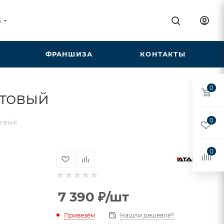
5
ФРАНШИЗА
КОНТАКТЫ
0
атовый
0
товый
0
7 390
₽
/шт
Привезём
Нашли дешевле?