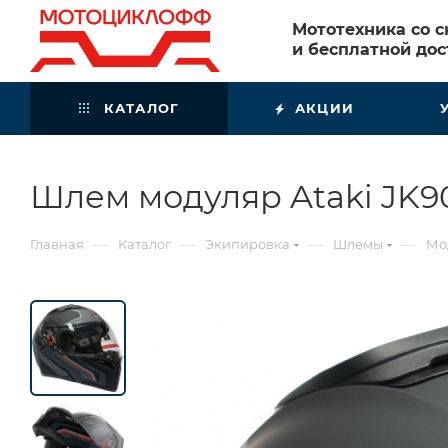
Мототехника со 
и бесплатной дос
КАТАЛОГ
АКЦИИ
Шлем модуляр Ataki JK9
—
—
—
—
Главная
Каталог
Экипировка
Шлемы
Мо