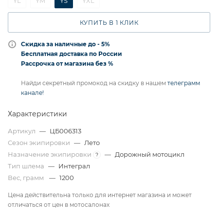
YL
YM
YS
YXL
КУПИТЬ В 1 КЛИК
Скидка за наличные до - 5%
Бесплатная доставка по России
Рассрочка от магазина без %
Найди секретный промокод на скидку в нашем
телеграмм
канале!
Характеристики
Артикул
—
ЦБ006313
Сезон экипировки
—
Лето
Назначение экипировки
—
Дорожный мотоцикл
?
Тип шлема
—
Интеграл
Вес, грамм
—
1200
Цена действительна только для интернет магазина и может
отличаться от цен в мотосалонах