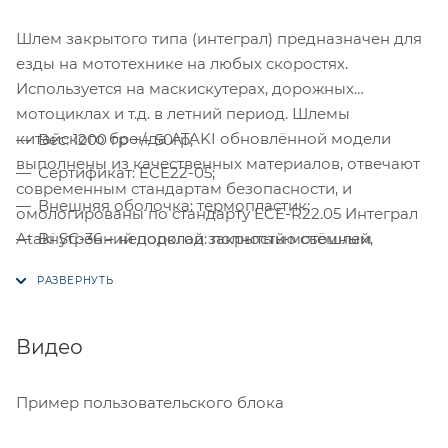
Шлем закрытого типа (интеграл) предназначен для
езды на мототехнике на любых скоростях.
Используется на маскискутерах, дорожных
мотоциклах и т.д. в летний период. Шлемы
китайского бренда ATAKI обновлённой модели
Вес: 1200 гр +/- 50гр;
выполнены из качественных материалов, отвечают
Сертификат: ECE22-05;
современным стандартам безопасности, и
Внешняя оболочка: термопластик;
омологированы по стандарту ECE-R22.05 Интеграл
Ataki SC-36 – недорогой закрытый мотошлем
Внутренний подклад: полностью съёмный,
достойного качества, с хорошими
моющийся;
аэродинамическими характеристиками.
Удобная микрометрическая застёжка;
Предназначен для детей. Комфортная посадка и
Устойчивое к появлению царапин покрытие
эргономичный дизайн.
Видео
визора Anti-Scratch;
Встроенный солнцезащитный визор;
Особенности:
Пример пользовательского блока
Продуманная система вентиляции;