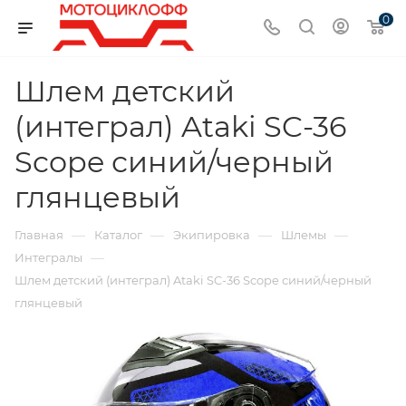
0
Шлем детский
(интеграл) Ataki SC-36
Scope синий/черный
глянцевый
—
—
—
—
Главная
Каталог
Экипировка
Шлемы
—
Интегралы
Шлем детский (интеграл) Ataki SC-36 Scope синий/черный
глянцевый