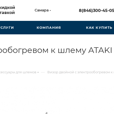
скидкой
Самара
8(846)300-45-0
тавкой
УСЛУГИ
КОМПАНИЯ
КАК КУПИТЬ
обогревом к шлему ATAKI J
—
сессуары для шлемов
Визор двойной с электрообогревом к 