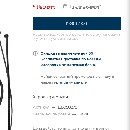
Привезём
Нашли дешевле?
ПОД ЗАКАЗ
Наши менеджеры обязательно свяжутся с вами
и уточнят условия заказа
Скидка за наличные до - 5%
Бесплатная доставка по России
Рассрочка от магазина без %
Найди секретный промокод на скидку в
нашем
телеграмм канале!
Характеристики
Артикул
—
ЦБ050279
Сезон экипировки
—
Зима
Цена действительна только для интернет