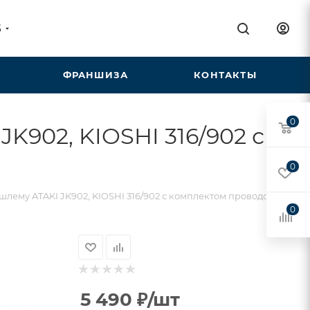
5
ФРАНШИЗА
КОНТАКТЫ
0
K902, KIOSHI 316/902 с
0
шлему ATAKI JK902, KIOSHI 316/902 с комплектом проводов
0
5 490
₽
/шт