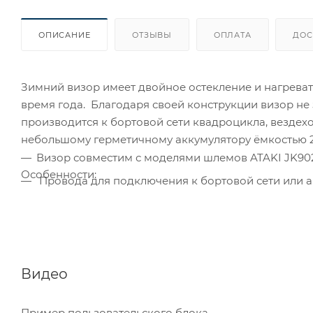
ОПИСАНИЕ
ОТЗЫВЫ
ОПЛАТА
ДОС
Зимний визор имеет двойное остекление и нагреват
время года. Благодаря своей конструкции визор не
производится к бортовой сети квадроцикла, вездехо
небольшому герметичному аккумулятору ёмкостью 2,
Визор совместим с моделями шлемов ATAKI JK902, 
Особенности:
Провода для подключения к бортовой сети или а
Видео
Пример пользовательского блока