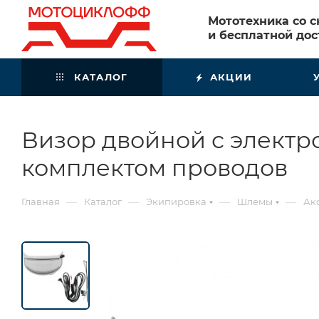
Мототехника со 
и бесплатной дос
КАТАЛОГ
АКЦИИ
Визор двойной с электро
комплектом проводов
—
—
—
—
Главная
Каталог
Экипировка
Шлемы
Ак