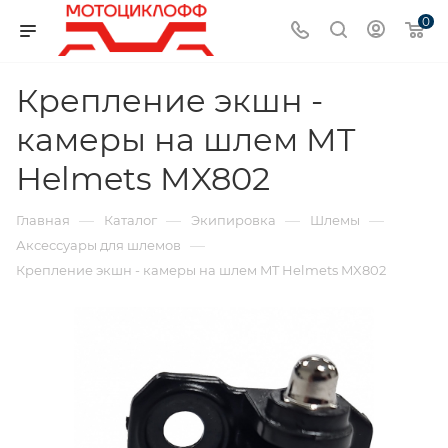
0
Крепление экшн -
камеры на шлем MT
Helmets MX802
—
—
—
—
Главная
Каталог
Экипировка
Шлемы
—
Аксессуары для шлемов
Крепление экшн - камеры на шлем MT Helmets MX802