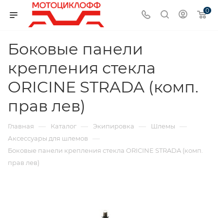
0
Боковые панели
крепления стекла
ORICINE STRADA (комп.
прав лев)
—
—
—
—
Главная
Каталог
Экипировка
Шлемы
—
Аксессуары для шлемов
Боковые панели крепления стекла ORICINE STRADA (комп.
прав лев)