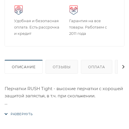
Удобная и безопасная
Гарантия на все
оплата. Есть рассрочка
товары. Работаем с
и кредит
2011 года
ОПИСАНИЕ
ОТЗЫВЫ
ОПЛАТА
ДО
Перчатки RUSH Tight - высокие перчатки с хорошей
защитой запястья, в т.ч. при скольжении.
Полностью кожаные перчатки
Защита суставов из твердого термопластика (TPU)
Надежная защита пальцев и запястья