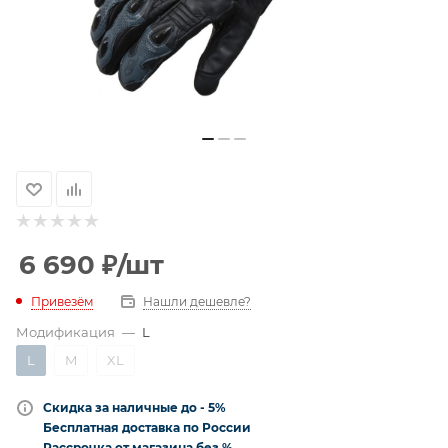
6 690
₽
/шт
Привезём
Нашли дешевле?
Модификация
—
L
L
M
XL
Скидка за наличные до - 5%
Бесплатная доставка по России
Рассрочка от магазина без %