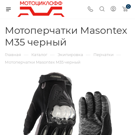
0
Мотоперчатки Masontex
M35 черный
—
—
—
—
Главная
Каталог
Экипировка
Перчатки
Мотоперчатки Masontex M35 черный