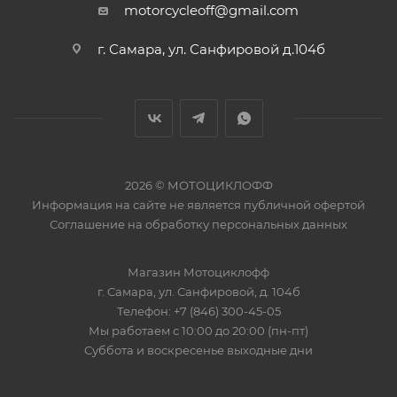
motorcycleoff@gmail.com
сенсорными экранами, не снимая перчаток.
• Регулируемая манжета на липучке для удобной
г. Самара, ул. Санфировой д.104б
посадки по руке.
2026 © МОТОЦИКЛОФФ
Информация на сайте
не является публичной офертой
Соглашение на
обработку персональных данных
Магазин
Мотоциклофф
г. Самара
,
ул. Санфировой, д. 104б
Телефон:
+7 (846) 300-45-05
Мы работаем
с 10:00 до 20:00 (пн-пт)
Суббота и воскресенье выходные дни