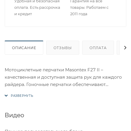
Удобная и безопасная
Гарантия на все
оплата. Есть рассрочка
товары. Работаем с
и кредит
2011 года
ОПИСАНИЕ
ОТЗЫВЫ
ОПЛАТА
ДО
Мотоциклетные перчатки Masontex F27 II –
качественная и доступная защита рук для каждого
райдера. Гоночные перчатки обеспечивают
необходимую влаго- и ветрозащиту в холодное
время года, высокий уровень контроля и достойный
уровень защиты. Купить перчатки Masontex M24 вы
можете в нашем интернет-магазине или
Видео
мотосалоне «Regulmoto».