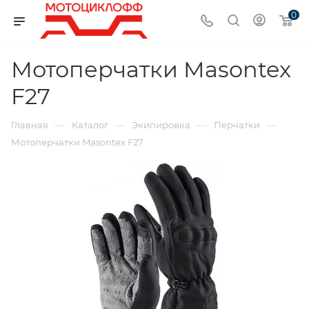
0
Мотоперчатки Masontex
F27
—
—
—
—
Главная
Каталог
Экипировка
Перчатки
Мотоперчатки Masontex F27