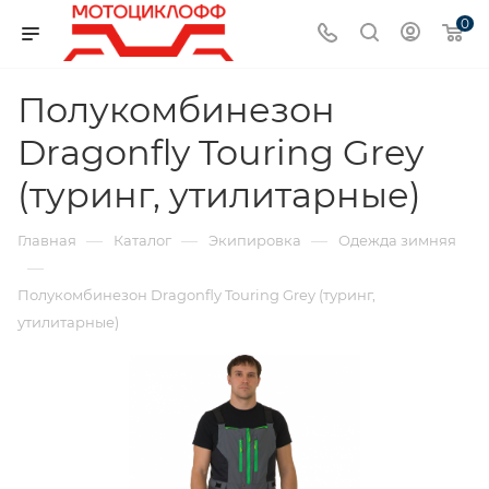
0
Полукомбинезон
Dragonfly Touring Grey
(туринг, утилитарные)
—
—
—
Главная
Каталог
Экипировка
Одежда зимняя
—
Полукомбинезон Dragonfly Touring Grey (туринг,
утилитарные)