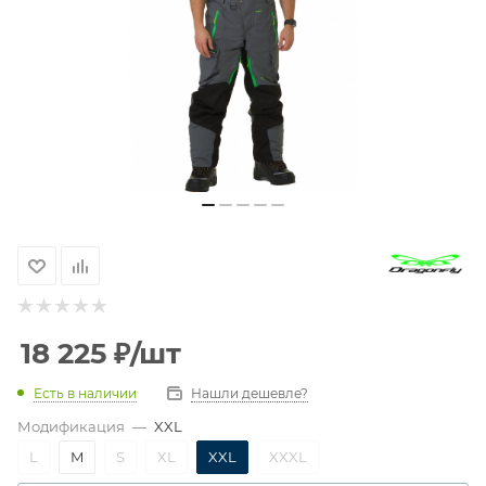
18 225
₽
/шт
Есть в наличии
Нашли дешевле?
Модификация
—
XXL
L
M
S
XL
XXL
XXXL