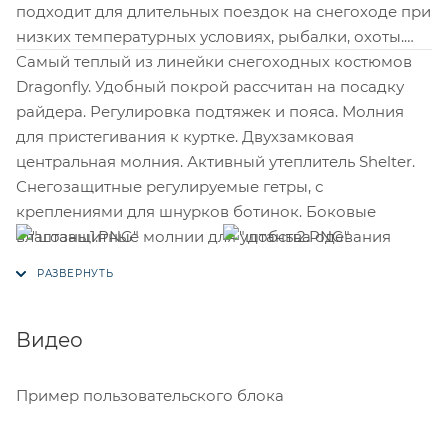
подходит для длительных поездок на снегоходе при
низких температурных условиях, рыбалки, охоты.
Самый теплый из линейки снегоходных костюмов
Dragonfly. Удобный покрой рассчитан на посадку
райдера. Регулировка подтяжек и пояса. Молния
для пристегивания к куртке. Двухзамковая
центральная молния. Активный утеплитель Shelter.
Снегозащитные регулируемые гетры, с
креплениями для шнурков ботинок. Боковые
влагозащитные молнии для удобства одевания
ботинок. Температурный режим до - 30˚С (при
наличии правильно подобранных 1 и 2-го слоя
одежды)
Видео
Общие характеристики модели:
Как снять размер?
Пример пользовательского блока
Двухслойная мембранная ткань: верхний слой -
100% нейлон, второй слой - гидрофобная мембрана