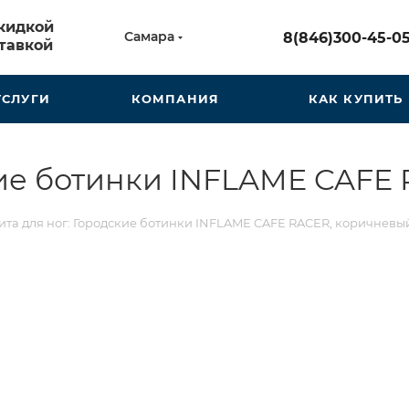
скидкой
Самара
8(846)300-45-0
тавкой
УСЛУГИ
КОМПАНИЯ
КАК КУПИТЬ
кие ботинки INFLAME CAFE
ита для ног: Городские ботинки INFLAME CAFE RACER, коричневы