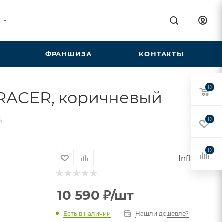
5
ФРАНШИЗА
КОНТАКТЫ
0
 RACER, коричневый
0
й
0
Inflame
10 590
₽
/шт
Есть в наличии
Нашли дешевле?