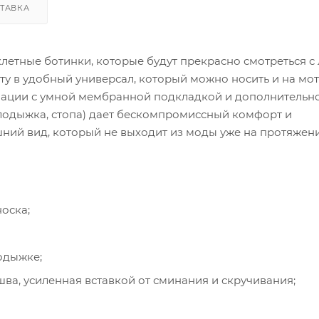
ТАВКА
етные ботинки, которые будут прекрасно смотреться 
ту в удобный универсал, который можно носить и на мот
инации с умной мембранной подкладкой и дополнительн
, лодыжка, стопа) дает бескомпромиссный комфорт и
шний вид, который не выходит из моды уже на протяжен
оска;
одыжке;
ва, усиленная вставкой от сминания и скручивания;