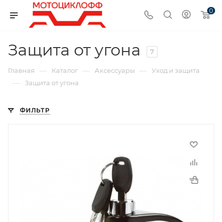
0
Защита от угона
7
—
—
—
Главная
Каталог
Аксессуары
Уход и защита
—
Защита от угона
ФИЛЬТР