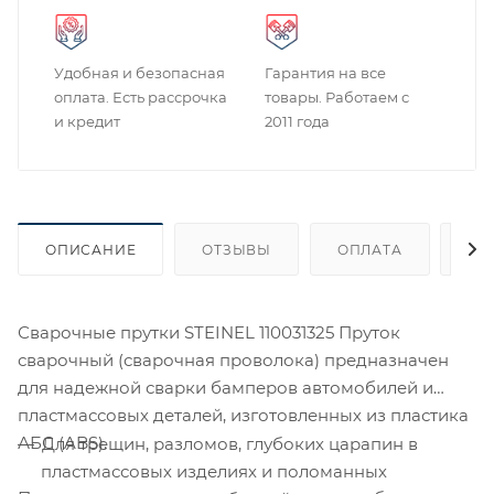
Удобная и безопасная
Гарантия на все
оплата. Есть рассрочка
товары. Работаем с
и кредит
2011 года
ОПИСАНИЕ
ОТЗЫВЫ
ОПЛАТА
ДО
Сварочные прутки STEINEL 110031325 Пруток
сварочный (сварочная проволока) предназначен
для надежной сварки бамперов автомобилей и
пластмассовых деталей, изготовленных из пластика
АБС (ABS).
Для трещин, разломов, глубоких царапин в
пластмассовых изделиях и поломанных