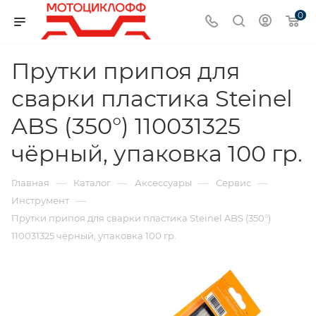
0
Прутки припоя для
сварки пластика Steinel
ABS (350°) 110031325
чёрный, упаковка 100 гр.
—
—
—
—
Главная
Каталог
Аксессуары
Сервис
—
Инструмент
Прутки припоя для сварки пластика Steinel ABS (350°)
110031325 чёрный, упаковка 100 гр.