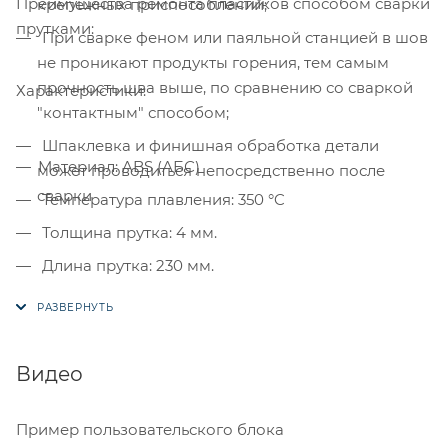
Преимущества ремонта пластиков способом сварки
крепежных приспособлений;
прутками:
При сварке феном или паяльной станцией в шов
не проникают продукты горения, тем самым
прочность шва выше, по сравнению со сваркой
Характеристики:
"контактным" способом;
Шпаклевка и финишная обработка детали
Материал: ABS (АБС)
может проводиться непосредственно после
сварки
Температура плавления: 350 °C
Толщина прутка: 4 мм.
Длина прутка: 230 мм.
Вес 100 г.
Сделано в Германии
Видео
Пример пользовательского блока