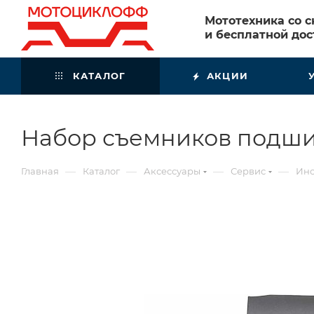
Мототехника со 
и бесплатной дос
КАТАЛОГ
АКЦИИ
Набор съемников подши
—
—
—
—
Главная
Каталог
Аксессуары
Сервис
Инс