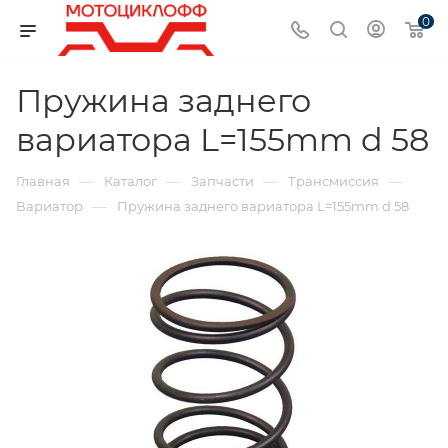
0
Пружина заднего
вариатора L=155mm d 58
—
—
—
—
Главная
Каталог
Запчасти
Трансмиссия
—
Вариатор
Пружина заднего вариатора L=155mm d 58