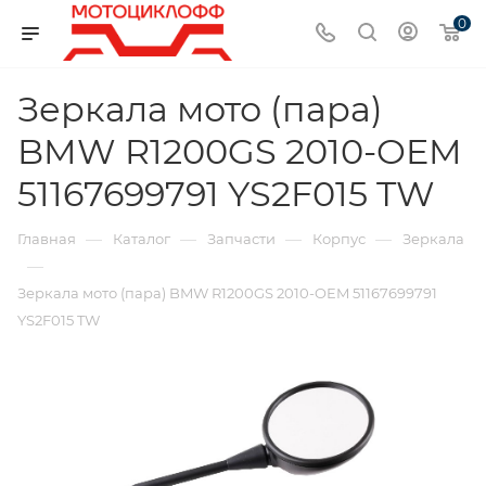
0
Зеркала мото (пара)
BMW R1200GS 2010-OEM
51167699791 YS2F015 TW
—
—
—
—
Главная
Каталог
Запчасти
Корпус
Зеркала
—
Зеркала мото (пара) BMW R1200GS 2010-OEM 51167699791
YS2F015 TW