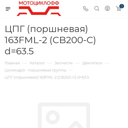
0
ЦПГ (поршневая)
163FML-2 (CB200-C)
d=63.5
—
—
—
—
Главная
Каталог
Запчасти
Двигатель
—
Цилиндро - поршневые группы
ЦПГ (поршневая) 163FML-2 (CB200-C) d=63.5