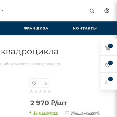
5
ФРАНШИЗА
КОНТАКТЫ
0
о квадроцикла
0
минибайка и детского квадроцикла
0
2 970
₽
/шт
Есть в наличии
Нашли дешевле?