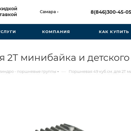
скидкой
Самара
8(846)300-45-0
тавкой
УСЛУГИ
КОМПАНИЯ
КАК КУПИТЬ
ля 2Т минибайка и детског
—
индро - поршневые группы
Поршневая 49 куб.см. для 2Т 