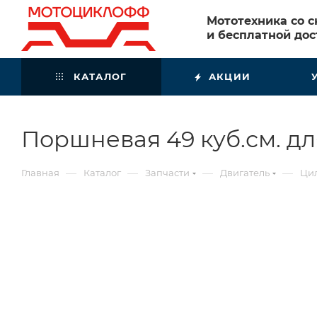
Мототехника со 
и бесплатной дос
КАТАЛОГ
АКЦИИ
Поршневая 49 куб.см. д
—
—
—
—
Главная
Каталог
Запчасти
Двигатель
Цил