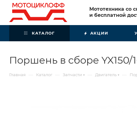
Мототехника со 
и бесплатной дос
КАТАЛОГ
АКЦИИ
Поршень в сборе YX150/1
—
—
—
—
Главная
Каталог
Запчасти
Двигатель
По