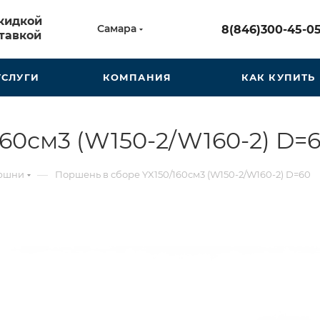
скидкой
Самара
8(846)300-45-0
тавкой
УСЛУГИ
КОМПАНИЯ
КАК КУПИТЬ
60см3 (W150-2/W160-2) D=
—
ршни
Поршень в сборе YX150/160см3 (W150-2/W160-2) D=60