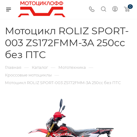
0
Мотоцикл ROLIZ SPORT-
003 ZS172FMM-3A 250сс
без ПТС
—
—
—
Главная
Каталог
Мототехника
—
Кроссовые мотоциклы
Мотоцикл ROLIZ SPORT-003 ZS172FMM-3A 250сс без ПТС