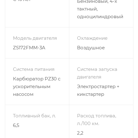
Бензиновый, 4-х
тактный,
одноцилиндровый
Модель двигателя
Охлаждение
ZS172FMM-3A
Воздушное
Система питания
Система запуска
двигателя
Карбюратор PZ30 с
ускорительным
Электростартер +
насосом
кикстартер
Топливный бак, л.
Расход топлива,
л./100 км.
6,5
2,2