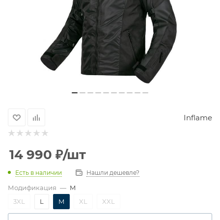
Inflame
14 990
₽
/шт
Есть в наличии
Нашли дешевле?
Модификация
—
M
3XL
L
M
XL
XXL