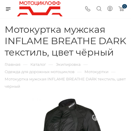
0
Мотокуртка мужская
INFLAME BREATHE DARK
текстиль, цвет чёрный
—
—
—
Главная
Каталог
Экипировка
—
—
Одежда для дорожных мотоциклов
Мотокуртки
Мотокуртка мужская INFLAME BREATHE DARK текстиль, цвет
чёрный