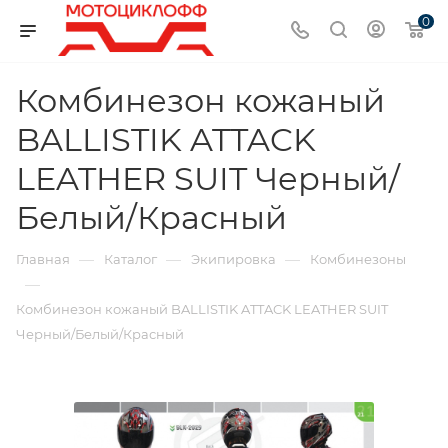
0
Комбинезон кожаный
BALLISTIK ATTACK
LEATHER SUIT Черный/
Белый/Красный
—
—
—
Главная
Каталог
Экипировка
Комбинезоны
—
Комбинезон кожаный BALLISTIK ATTACK LEATHER SUIT
Черный/Белый/Красный