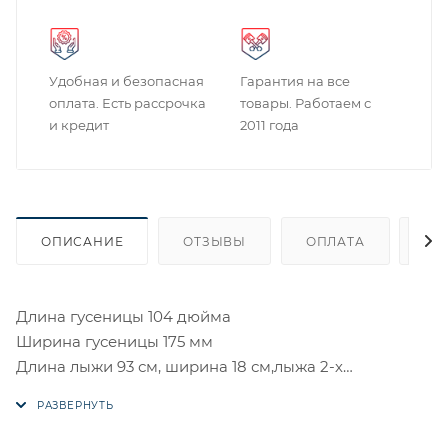
Удобная и безопасная
Гарантия на все
оплата. Есть рассрочка
товары. Работаем с
и кредит
2011 года
ОПИСАНИЕ
ОТЗЫВЫ
ОПЛАТА
ДО
Длина гусеницы 104 дюйма
Ширина гусеницы 175 мм
Длина лыжи 93 см, ширина 18 см,лыжа 2-х
коньковая.
Подходит под ось маятника 12мм или 15мм.
Вес полного комплекта 40 кг.