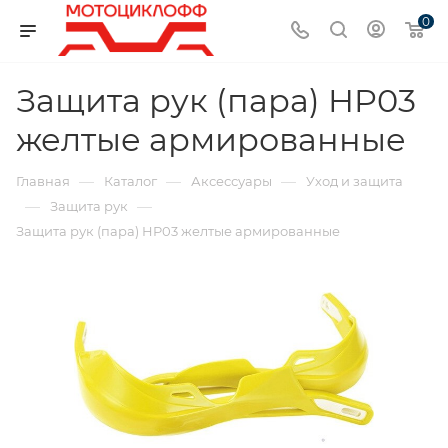
0
Защита рук (пара) HP03
желтые армированные
—
—
—
Главная
Каталог
Аксессуары
Уход и защита
—
—
Защита рук
Защита рук (пара) HP03 желтые армированные