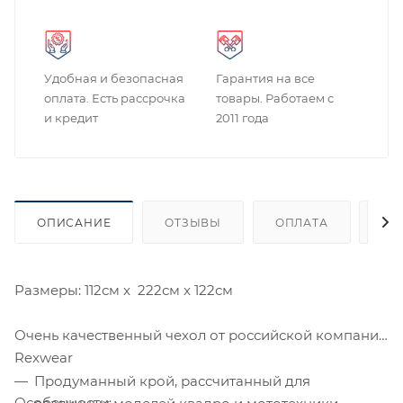
Удобная и безопасная
Гарантия на все
оплата. Есть рассрочка
товары. Работаем с
и кредит
2011 года
ОПИСАНИЕ
ОТЗЫВЫ
ОПЛАТА
ДО
Размеры: 112см x 222см x 122см
Очень качественный чехол от российской компании
Rexwear
Продуманный крой, рассчитанный для
Особенности: