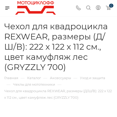
0
Чехол для квадроцикла
REXWEAR, размеры (Д/
Ш/В): 222 x 122 x 112 см.,
цвет камуфляж лес
(GRYZZLY 700)
—
—
—
Главная
Каталог
Аксессуары
Уход и защита
—
—
Чехлы для мототехники
Чехол для квадроцикла REXWEAR, размеры (Д/Ш/В): 222 x 122
x 112 см., цвет камуфляж лес (GRYZZLY 700)