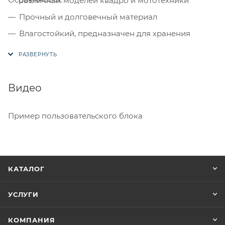
различных моделей квадро и мототехники
Прочный и долговечный материал
Влагостойкий, предназначен для хранения
техники как в помещении, так и на открытой
местности.
Жаропрочный до 120 градусов (можно одевать
Видео
сразу на горячий глушитель, чехол не
расплавится)
Пример пользовательского блока
Имеются утяжки в нижней части для фиксации
чехла на мототехнике
Сумочка - чехол для хранения им перевозки.
Большой выбор доступных размеров и
КАТАЛОГ
расцветок.
УСЛУГИ
КОМПАНИЯ